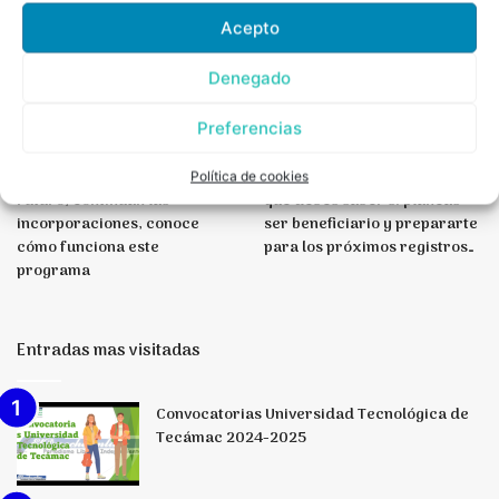
incorporaciones
Acepto
y
más
información…
Denegado
Preferencias
Jóvenes Construyendo el
Sembrando Vida – esto es lo
Política de cookies
Futuro; continúan las
que debes saber si planeas
incorporaciones, conoce
ser beneficiario y prepararte
cómo funciona este
para los próximos registros…
programa
Entradas mas visitadas
Convocatorias Universidad Tecnológica de
Tecámac 2024-2025