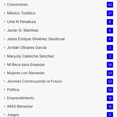
Columnistas
43
México Turístico
21
Uriel N Penaloza
8
Javier G. Martínez
6
Jesús Enrique Giménez Sandoval
4
Jordán Olivares García
2
Maryoly Calanche Sánchez
2
Mi Beca para Empezar
26
Mujeres con Bienestar
24
Jóvenes Construyendo el Futuro
24
Política
20
Emprendimiento
18
IMSS Bienestar
16
Juegos
17