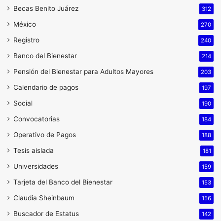
Becas Benito Juárez
312
México
270
Registro
240
Banco del Bienestar
214
Pensión del Bienestar para Adultos Mayores
203
Calendario de pagos
197
Social
190
Convocatorias
184
Operativo de Pagos
188
Tesis aislada
181
Universidades
159
Tarjeta del Banco del Bienestar
153
Claudia Sheinbaum
156
Buscador de Estatus
142