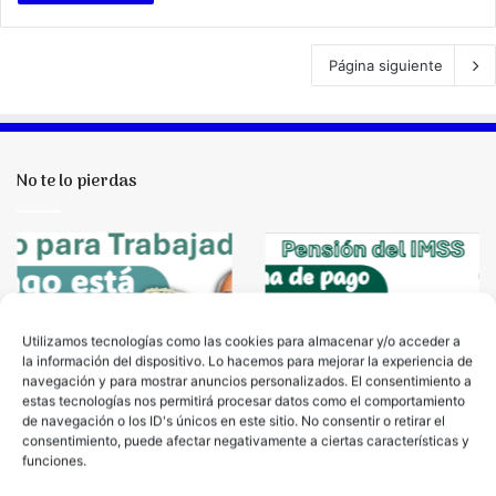
Página siguiente
No te lo pierdas
Pensión
¿Se
IMSS
aproxima
ya
el
Pensión IMSS ya tiene
tiene
pago?,
fecha de pago oficial,
fecha
Información
Utilizamos tecnologías como las cookies para almacenar y/o acceder a
Nuevo periodo de
¿Se aproxima el
de
sobre
la información del dispositivo. Lo hacemos para mejorar la experiencia de
incorporaciones y más
pago?, Información
navegación y para mostrar anuncios personalizados. El consentimiento a
pago
la
estas tecnologías nos permitirá procesar datos como el comportamiento
información…
sobre la Pensión IMSS
oficial,
Pensión
de navegación o los ID's únicos en este sitio. No consentir o retirar el
Nuevo
IMSS
consentimiento, puede afectar negativamente a ciertas características y
periodo
funciones.
Check Also
de